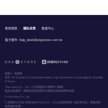
使用條款
隱私政策
客服中心
電子郵件:
help_desk@enjoystore.com.tw
經營人:
具康書
地址:
5F Ground-V, 54 Gwacheon-daero 2-gil, Gwacheon-si, Gyeonggi-do, Republic
of Korea
“One store Co.，Ltd.” 只不過是電子商務仲介機構。
產品註冊資訊、銷售和回答詢問的法律責任由每個賣家承擔。
© One store Co., Ltd.
© 快樂玩STORE 作為HAPPYTUK.CO.，LTD 註冊的商標、設計和作品，是被持有
和保護的商標。