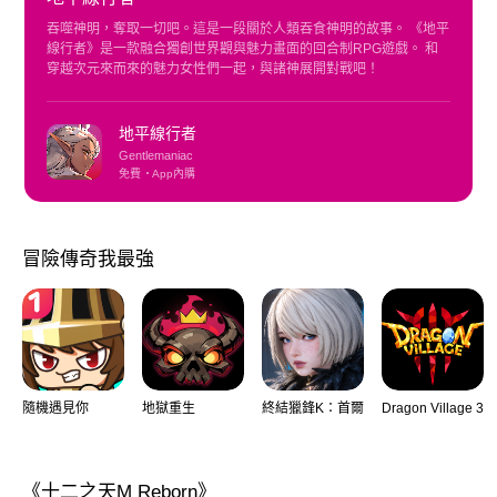
吞噬神明，奪取一切吧。這是一段關於人類吞食神明的故事。 《地平
線行者》是一款融合獨創世界觀與魅力畫面的回合制RPG遊戲。 和
穿越次元來而來的魅力女性們一起，與諸神展開對戰吧！
地平線行者
Gentlemaniac
免費
App內購
冒險傳奇我最強
隨機遇見你
地獄重生
終結獵鋒K：首爾
Dragon Village 3
《十二之天M Reborn》