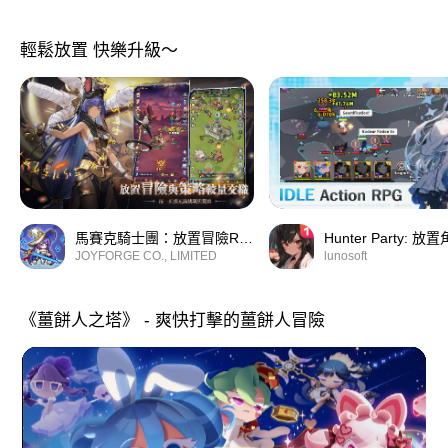
輕鬆放置 快樂升級～
馬賽克騎士團：放置冒險RPG
JOYFORGE CO., LIMITED
lunosoft
《薑餅人之塔》 - 爽快打擊的薑餅人冒險