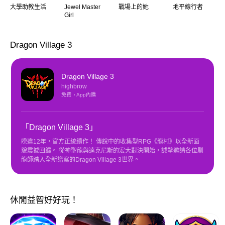
大學助教生活
Jewel Master
戰場上的她
地平線行者
Girl
Dragon Village 3
Dragon Village 3
highbrow
免費
App內購
「Dragon Village 3」
睽違12年，官方正統續作！ 傳說中的收集型RPG《龍村》以全新面
貌震撼回歸。 從神聖龍與達克尼斯的宏大對決開始，誠摯邀請各位馴
龍師踏入全新譜寫的Dragon Village 3世界。
休閒益智好好玩！