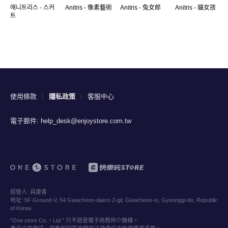
애니트리스 - 스커
Anitris - 像素藝術
Anitris - 兔女郎
Anitris - 貓女孩
트
使用條款
隱私政策
客服中心
電子郵件:
help_desk@enjoystore.com.tw
經營人:
具康書
地址:
5F Ground-V, 54 Gwacheon-daero 2-gil, Gwacheon-si, Gyeonggi-do, Republic
of Korea
“One store Co.，Ltd.” 只不過是電子商務仲介機構。