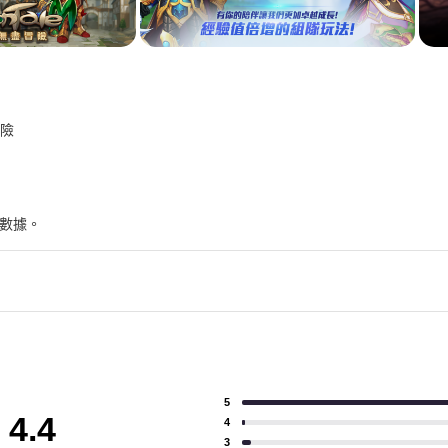
險
下數據。
5
4.4
4
3