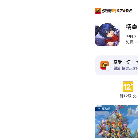
精靈
happyt
免費 ·
享受一切， 
關於 快樂玩ST
輔12級