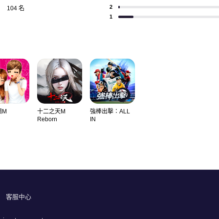
2
104 名
1
團M
十二之天M
強棒出擊：ALL
Reborn
IN
客服中心