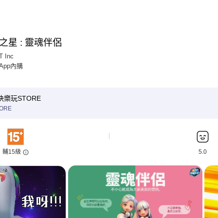
之星 : 靈魂伴侶
T Inc
 App內購
快樂玩STORE
ORE
輔15級
5.0