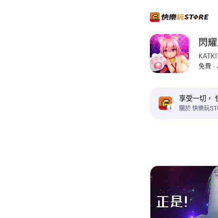
閃耀
KATKI
免費 ·
享受一切， 
關於 快樂玩ST