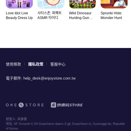
Love Idol Live
사티스존: 퍼펙트
Wild Dinosaur
Sprunki Hide:
Beauty Dress Up
ASMR 타이디
Hunting Gun
Monster Hunt
Game
使用條款
隱私政策
客服中心
電子郵件:
help_desk@enjoystore.com.tw
經營人:
具康書
地址:
5F Ground-V, 54 Gwacheon-daero 2-gil, Gwacheon-si, Gyeonggi-do, Republic
of Korea