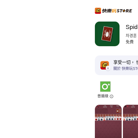
Spid
차경훈
免費
享受一切， 
關於 快樂玩ST
普遍級