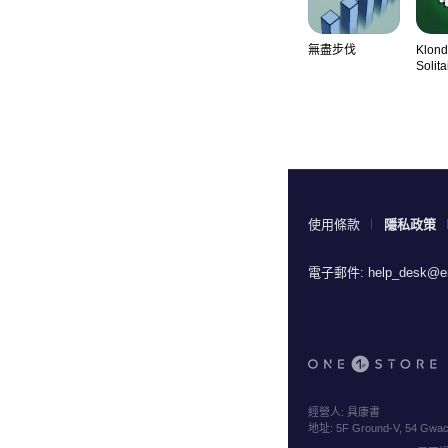
無盡步伐
Klond
Solita
Class
使用條款
隱私政策
電子郵件:
help_desk@en
經營人:
具康書
地址:
5F Ground-V, 54 Gwach