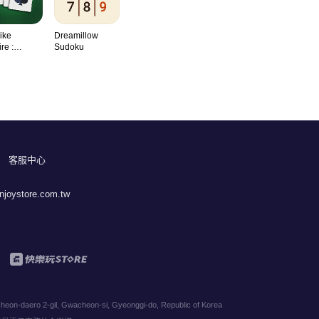
ike
Dreamillow
ire :
Sudoku
ic
客服中心
joystore.com.tw
eon-daero 2-gil, Gwacheon-si, Gyeonggi-do, Republic of Korea