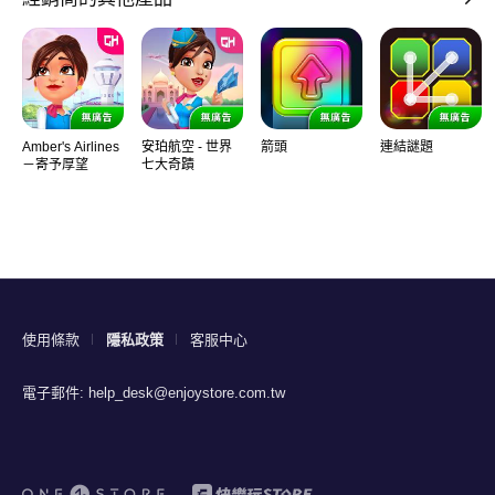
Amber's Airlines
安珀航空 - 世界
箭頭
連結謎題
－寄予厚望
七大奇蹟
使用條款
隱私政策
客服中心
電子郵件:
help_desk@enjoystore.com.tw