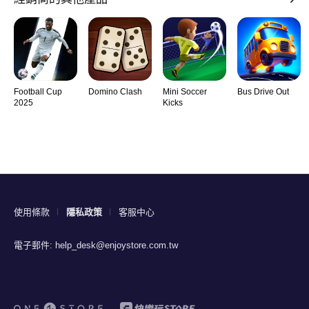
Football Cup
Domino Clash
Mini Soccer
Bus Drive Out
2025
Kicks
使用條款
隱私政策
客服中心
電子郵件:
help_desk@enjoystore.com.tw