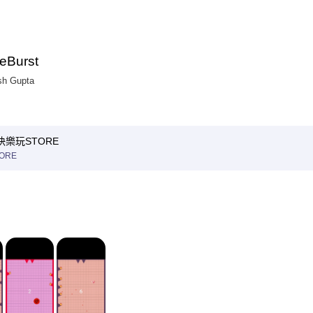
eBurst
sh Gupta
快樂玩STORE
ORE