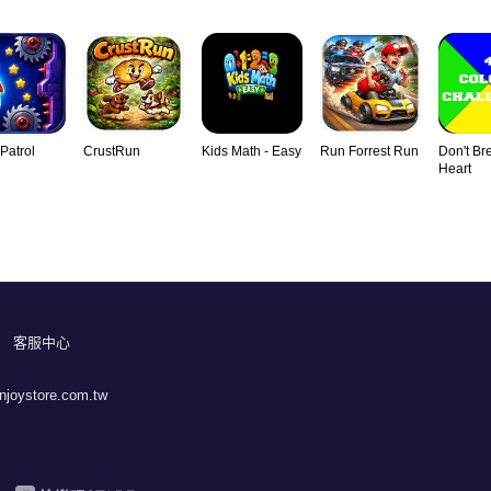
Patrol
CrustRun
Kids Math - Easy
Run Forrest Run
Don't Br
Heart
客服中心
joystore.com.tw