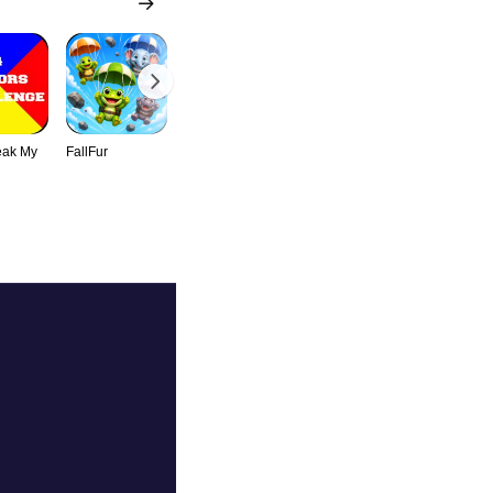
eak My
FallFur
MiniMarin
JumpRotor