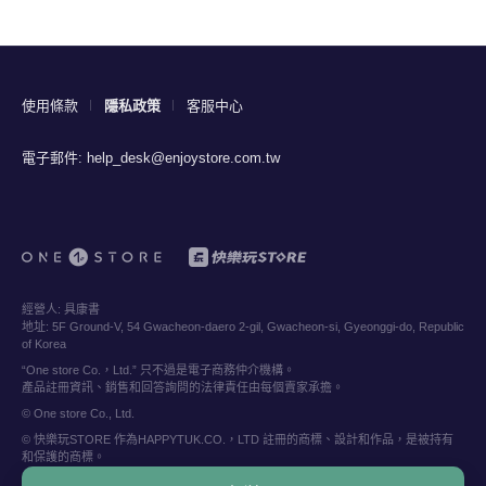
使用條款
隱私政策
客服中心
電子郵件:
help_desk@enjoystore.com.tw
經營人:
具康書
地址:
5F Ground-V, 54 Gwacheon-daero 2-gil, Gwacheon-si, Gyeonggi-do, Republic
of Korea
“One store Co.，Ltd.” 只不過是電子商務仲介機構。
產品註冊資訊、銷售和回答詢問的法律責任由每個賣家承擔。
© One store Co., Ltd.
© 快樂玩STORE 作為HAPPYTUK.CO.，LTD 註冊的商標、設計和作品，是被持有
和保護的商標。