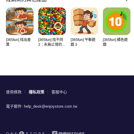
[365fun] 找出差
[365fun] 找不同
[365fun] 平衡遊
[365fun] 橘色遊
異
2：永無止境的遊
戲 3
戲
戲
使用條款
隱私政策
客服中心
電子郵件:
help_desk@enjoystore.com.tw