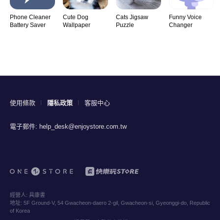
Phone Cleaner
Cute Dog
Cats Jigsaw
Funny Voice
Battery Saver
Wallpaper
Puzzle
Changer
使用條款
隱私政策
客服中心
電子郵件:
help_desk@enjoystore.com.tw
經營人:
具康書
地址:
5F Ground-V, 54 Gwacheon-daero 2-gil, Gwacheon-si, Gyeonggi-do, Republic
of Korea