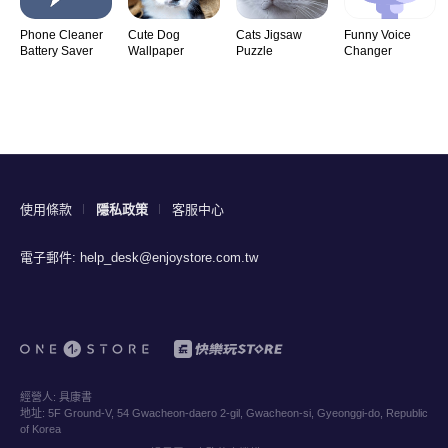
Phone Cleaner
Cute Dog
Cats Jigsaw
Funny Voice
Battery Saver
Wallpaper
Puzzle
Changer
使用條款
隱私政策
客服中心
電子郵件:
help_desk@enjoystore.com.tw
經營人:
具康書
地址:
5F Ground-V, 54 Gwacheon-daero 2-gil, Gwacheon-si, Gyeonggi-do, Republic
of Korea