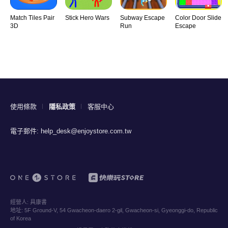
Match Tiles Pair
Stick Hero Wars
Subway Escape
Color Door Slide
3D
Run
Escape
使用條款
隱私政策
客服中心
電子郵件:
help_desk@enjoystore.com.tw
經營人:
具康書
地址:
5F Ground-V, 54 Gwacheon-daero 2-gil, Gwacheon-si, Gyeonggi-do, Republic
of Korea