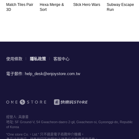
Match Tiles Pair
Hexa Merge &
Stick Hero Wars
Subway Escape
3D
Sort
Run
使用條款
隱私政策
客服中心
電子郵件:
help_desk@enjoystore.com.tw
經營人:
具康書
地址:
5F Ground-V, 54 Gwacheon-daero 2-gil, Gwacheon-si, Gyeonggi-do, Republic
of Korea
“One store Co.，Ltd.” 只不過是電子商務仲介機構。