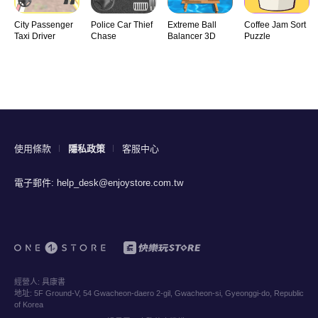
City Passenger
Police Car Thief
Extreme Ball
Coffee Jam Sort
Taxi Driver
Chase
Balancer 3D
Puzzle
使用條款
隱私政策
客服中心
電子郵件:
help_desk@enjoystore.com.tw
經營人:
具康書
地址:
5F Ground-V, 54 Gwacheon-daero 2-gil, Gwacheon-si, Gyeonggi-do, Republic
of Korea