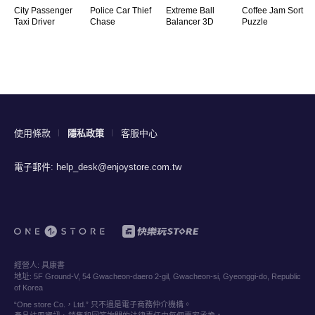
City Passenger
Police Car Thief
Extreme Ball
Coffee Jam Sort
Taxi Driver
Chase
Balancer 3D
Puzzle
使用條款
隱私政策
客服中心
電子郵件:
help_desk@enjoystore.com.tw
經營人:
具康書
地址:
5F Ground-V, 54 Gwacheon-daero 2-gil, Gwacheon-si, Gyeonggi-do, Republic
of Korea
“One store Co.，Ltd.” 只不過是電子商務仲介機構。