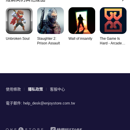
Unbroken Soul
Slaughter 2:
Wall of insanity
The Game Is
Prison Assault
Hard - Arcade
Rogu
使用條款
隱私政策
客服中心
電子郵件:
help_desk@enjoystore.com.tw