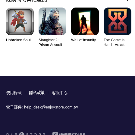
Unbroken Soul
Slaughter 2:
Wall of insanity
The Game Is
Prison Assault
Hard - Arcade
Rogu
使用條款
隱私政策
客服中心
電子郵件:
help_desk@enjoystore.com.tw