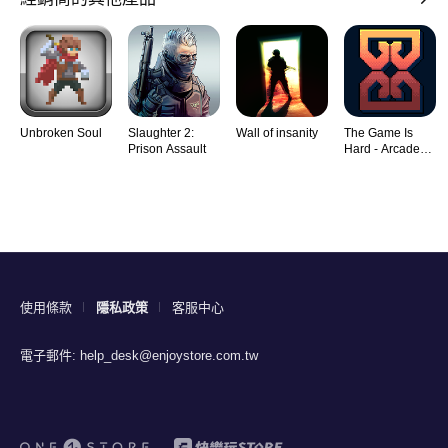
Unbroken Soul
Slaughter 2:
Wall of insanity
The Game Is
Prison Assault
Hard - Arcade
Rogu
使用條款
隱私政策
客服中心
電子郵件:
help_desk@enjoystore.com.tw