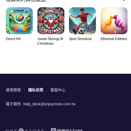
Direct Hit
Santa StrongLift
Spot Shootout
Ethereal Edibles
Christmas
使用條款
隱私政策
客服中心
電子郵件:
help_desk@enjoystore.com.tw