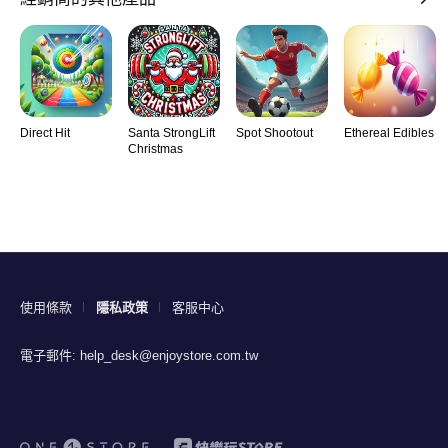
Direct Hit
Santa StrongLift
Spot Shootout
Ethereal Edibles
Christmas
使用條款
隱私政策
客服中心
電子郵件:
help_desk@enjoystore.com.tw