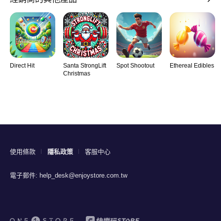
Direct Hit
Santa StrongLift
Spot Shootout
Ethereal Edibles
Christmas
使用條款
隱私政策
客服中心
電子郵件:
help_desk@enjoystore.com.tw